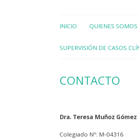
Centro Clínico de Psico
TMG Psicología Clínica y
INICIO
QUIENES SOMOS
SUPERVISIÓN DE CASOS CLÍ
CONTACTO
Dra. Teresa Muñoz Gómez
Colegiado Nº: M-04316