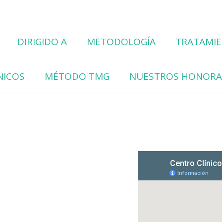
logía Clínica y Psiquiatría
 Psiquiatría
Saltar
al
DIRIGIDO A
METODOLOGÍA
TRATAMI
contenido
NICOS
MÉTODO TMG
NUESTROS HONORA